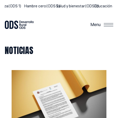
breza
(ODS 1)
Hambre cero
(ODS 2)
Salud y bienestar
(ODS 3)
Educación de 
Menu
NOTICIAS